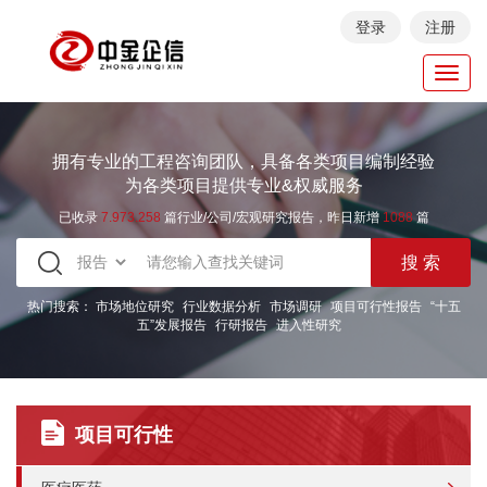
登录
注册
Toggl
navig
拥有专业的工程咨询团队，具备各类项目编制经验
为各类项目提供专业&权威服务
已收录
7.973.258
篇行业/公司/宏观研究报告，昨日新增
1088
篇
热门搜索：
市场地位研究
行业数据分析
市场调研
项目可行性报告
“十五
五”发展报告
行研报告
进入性研究
项目可行性