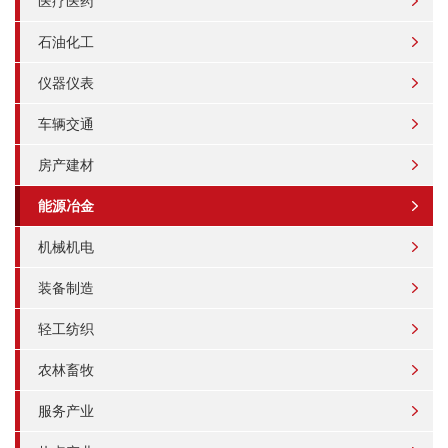
医疗医药
石油化工
仪器仪表
车辆交通
房产建材
能源冶金
机械机电
装备制造
轻工纺织
农林畜牧
服务产业