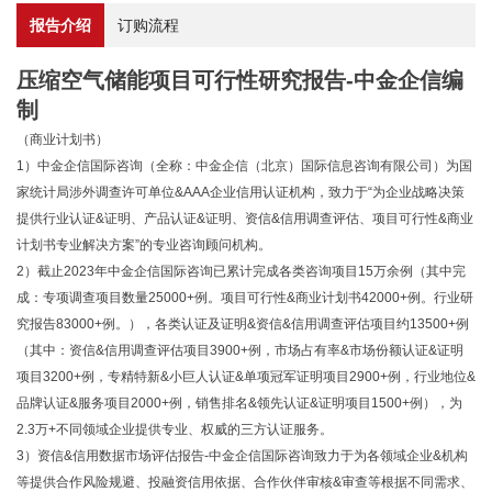
报告介绍
订购流程
压缩空气储能项目可行性研究报告-中金企信编
制
（商业计划书）
1）中金企信国际咨询（全称：中金企信（北京）国际信息咨询有限公司）为国
家统计局涉外调查许可单位&AAA企业信用认证机构，致力于“为企业战略决策
提供行业认证&证明、产品认证&证明、资信&信用调查评估、项目可行性&商业
计划书专业解决方案”的专业咨询顾问机构。
2）截止2023年中金企信国际咨询已累计完成各类咨询项目15万余例（其中完
成：专项调查项目数量25000+例。项目可行性&商业计划书42000+例。行业研
究报告83000+例。），各类认证及证明&资信&信用调查评估项目约13500+例
（其中：资信&信用调查评估项目3900+例，市场占有率&市场份额认证&证明
项目3200+例，专精特新&小巨人认证&单项冠军证明项目2900+例，行业地位&
品牌认证&服务项目2000+例，销售排名&领先认证&证明项目1500+例），为
2.3万+不同领域企业提供专业、权威的三方认证服务。
3）资信&信用数据市场评估报告-中金企信国际咨询致力于为各领域企业&机构
等提供合作风险规避、投融资信用依据、合作伙伴审核&审查等根据不同需求、