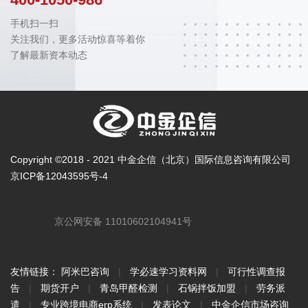
手机扫一扫
关注我们，更多活动惊喜等着你
了解最新资本动态
Copyright ©2018 - 2021 中金企信（北京）国际信息咨询有限公司
京ICP备12043595号-4
京公网安备 11010602104941号
友情链接：
阿米巴咨询
|
学必速学习资料网
|
可行性调查报
告
|
期货开户
|
青岛甲醛检测
|
石锅拌饭加盟
|
劳务派
遣
|
专业跨境电商erp系统
|
发表论文
|
中金企信市场咨询