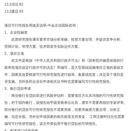
13.1结论
82
13.2建议
83
项目可行性报告用途及说明-中金企信国际咨询：
1、企业投融资
此类研究报告通常要求市场分析准确、投资方案合理、并提供竞争分析、
营销计划、管理方案、技术研发等实际运作方案。
2、项目立项
此文件是根据《中华人民共和国行政许可法》和《国务院对确需保留的行
政审批项目设定行政许可的决定》而编写，是大型基础设施项目立项的基础文
件，国家发改委根据可行性研究报告进行核准、备案或批复，决定某个项目是
否实施。另外医药企业在申请相关证书时也需要编写可行性研究报告。
3、银行贷款申请
商业银行在贷款前进行风险评估时，需要项目方出具详细的可行性研究报
告，对于国内银行，该报告由甲级资格单位出具，通常不需要再组织专家评审,
部分银行的贷款可行性研究报告不需要资格，但要求融资方案合理，分析正
确，信息全面。另外在申请国家的相关政策支持资金 、工商注册时往往也需要
编写可行性研究报告，该文件类似用于银行贷款的可研报告。
4、申请进口设备免税