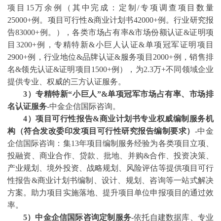
项目15万余例（其中完成：
定制
/
专项调查项目数量
25000+例。项目可行性&商业计划书42000+例。行业研究报
告83000+例。），各类市场占有率&市场份额认证&证明项
目3200+例，专精特新&小巨人认证&单项冠军证明项目
2900+例，行业地位&品牌认证&服务项目2000+例，销售排
名&领先认证&证明项目1500+例），为2.3万+不同领域企业
提供专业、权威的三方认证服务。
3
）专精特新
“小巨人”&单项冠军市场占有率、市场排
名认证服务
-中金企信国际咨询。
4
）项目可行性报告
&商业计划书专业权威编制服务机
构（符合发改委印发项目可行性研究报告编制要求）
-中金
企信国际咨询：集13年项目编制服务经验为各类项目立项、
投融资、商业合作、贷款、批地、并购&合作、投资决策、
产业规划、境外投资、战略规划、风险评估等提供项目可行
性报告&商业计划书编制、设计、规划、咨询等一站式解决
方案。助力项目实施落地、提升项目单位申报项目的通过效
率。
5）中金企信国际咨询定制服务
-依托自建数据库、专业