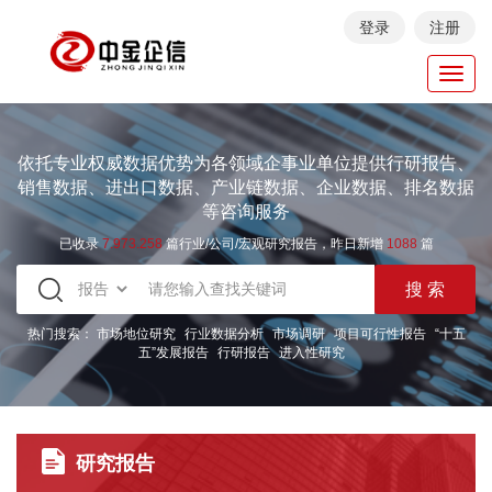
登录
注册
Toggl
navig
依托专业权威数据优势为各领域企事业单位提供行研报告、
销售数据、进出口数据、产业链数据、企业数据、排名数据
等咨询服务
已收录
7.973.258
篇行业/公司/宏观研究报告，昨日新增
1088
篇
热门搜索：
市场地位研究
行业数据分析
市场调研
项目可行性报告
“十五
五”发展报告
行研报告
进入性研究
研究报告