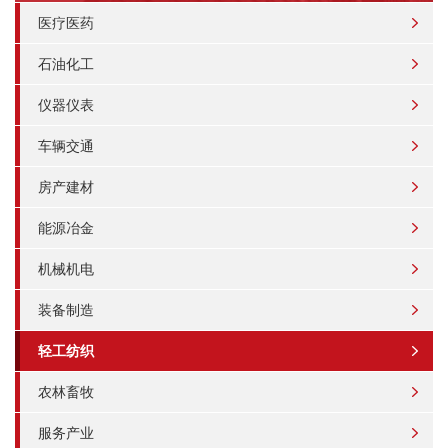
医疗医药
石油化工
仪器仪表
车辆交通
房产建材
能源冶金
机械机电
装备制造
轻工纺织
农林畜牧
服务产业