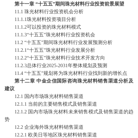
第
十一
章
“
十五五
”期间
珠光材料
行业投资前景展望
1
1
.1
珠光材料
行业投资机会分析
1
1
.1.1
珠光材料
投资项目分析
1
1
.1.2可以投资的
珠光材料
模式
1
1
.1.3“
十五五
”
珠光材料
行业投资机会
1
1
.2 “
十五五
”期间
珠光材料
行业发展预测分析
1
1
.2.1“
十五五
”
珠光材料
行业发展分析
1
1
.2.2“
十五五
”
珠光材料
行业技术开发方向
1
1
.2.3总体行业
2025-2031
年整体规划及预测
1
1
.4 “
十五五
”规划将为
珠光材料
行业找到新的增长点
第十二章
中金企信国际咨询珠光材料销售渠道分析及
建议
12.1 国内市场珠光材料销售渠道
12.1.1 当前的主要销售模式及销售渠道
12.1.2 国内市场珠光材料未来销售模式及销售渠道的趋
势
12.2 企业海外珠光材料销售渠道
12.2.1 欧美日等地区珠光材料销售渠道