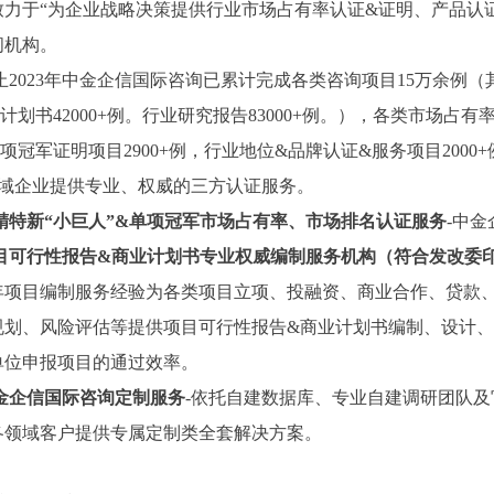
致力于“为企业战略决策提供行业
市场占有率
认证
&证明、产品认
问机构。
止2023年中金企信国际咨询已累计完成各类咨询项目15万余例（
计划书42000+例。行业研究报告83000+例。），各类市场占有
项冠军证明项目2900+例，行业地位&品牌认证&服务项目2000+
领域企业提供专业、权威的三方认证服务。
精特新
“小巨人”&单项冠军市场占有率、市场排名认证服务
-中
目可行性报告
&商业计划书专业权威编制服务机构（符合发改委
3年项目编制服务经验为各类项目立项、投融资、商业合作、贷款
规划、风险评估等提供项目可行性报告&商业计划书编制、设计
单位申报项目的通过效率。
金企信国际咨询定制服务
-依托自建数据库、专业自建调研团队
各领域客户提供专属定制类全套解决方案。