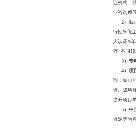
证机构，
业咨询顾
2）截
行性&商业
人认证&单
万+不同
3
）专
4
）项
询：集1
资、战略
提升项目
5）中
资源等为