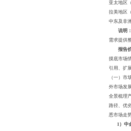
亚太地区
拉美地区
中东及非
说明
需求提供
报告
摸底市场
引用、扩
（一）市
外市场发
全景梳理
路径、优
悉市场走
1）中