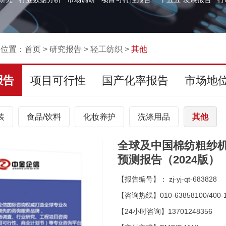
的位置：
首页
>
研究报告
>
轻工纺织
>
其他
报告
项目可行性
国产化率报告
市场地
装
食品/饮料
化妆养护
洗涤用品
其他
全球及中国棉纺粗纱
预测报告（2024版）
【报告编号】： zj-yj-qt-683828
【咨询热线】010-63858100/400-1
【24小时咨询】13701248356