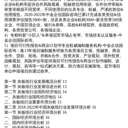
企业&机构等提供合作风险规避、投融资信用依据、合作伙伴审核&
审查等根据不同需求、不同使用目的出具专业、权威、严谨的资信&
信用报告。2020-2022年中金企信国际咨询已累计完成各类资信&信
用调查评估报告3900+例，涉及各类企业&机构3000+家含世界500强
企业、中国百强企业、银行&券商、高校&科研院所、各级政府机
构、各类投资公司、各领域企业。
4）专精特新“小巨人”&单项冠军市场占有率、市场排名认证服务-中
金企信国际咨询。
5）项目可行性报告&商业计划书专业权威编制服务机构-中金企信国
际咨询：集13年项目编制服务经验为各类项目立项、投融资、商业
合作、贷款、批地、并购&合作、投资决策、产业规划、境外投资、
战略规划、风险评估等提供项目可行性报告&商业计划书编制、设
计、规划、咨询等一站式解决方案。助力项目实施落地、提升项目
单位申报项目的通过效率。
第一章 灰板纸行业发展概况分析 13
第一节 灰板纸行业发展综述分析 13
第二节 灰板纸行业国民经济地位 14
一、灰板纸行业国民经济地位 14
二、灰板纸行业重要作用分析 15
第二章 2018-2022年中国灰板纸行业发展环境分析 16
第一节 灰板纸行业经济环境分析 16
一、国际经济环境分析 16
二、国内经济环境分析 32
三、经济环境趋势分析 34