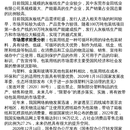
目前我国上规模的灰板纸生产企业较少，其中东莞市金田纸业
有限公司系规模最大、产能最高的生产企业，其产销量占全国总量
的比例较高。
目前我国灰板纸产品需求旺盛，发行人进入相关市场的时间较
早，市场开拓较为成功，产品竞争力较强。随着100万吨包装纸项目
第一条生产线的30万吨灰板纸产能建成投产，发行人灰板纸生产能
力和市场地位大幅提高，实现了跨越式发展。
市场需求前景分析：
包装用纸是一种可循环利用的绿色包装材
料，具有绿色、低碳、可循环的先天优势，制作为纸箱、纸盒、纸
匣和纸袋等制品后，在消费品和工业品的物流运输、销售、宣传和
储存中广泛使用，既起到保护产品的作用，又可用于产品的印刷、
标识、广告宣传等。包装用纸的市场需求主要受国民经济和社会发
展的整体状况影响。
与塑料、金属和玻璃等其他包装材料相比，包装用纸在成本、
环保和广泛的适用性方面具有明显优势。2020年1月16日国家发展改
革委、生态环境部发布《关于进一步加强塑料污染治理的意见》
（发改环资〔2020〕80号），提出禁止、限制部分塑料制品的生
产、销售和使用。未来几年，“限塑令”的逐步落实、实施，将有效带
动包装用纸的市场需求。
近年来，我国网络购物发展迅速，并渗透至三四线城市甚至农
村地区，相关物流运输广泛使用瓦楞纸箱作为包装物，带动了箱板
纸和瓦楞原纸的消费量。根据国家统计局公布的数据，2022年度，
我国实物商品网上零售额达到11.96万亿元，占社会消费品零售总额
的比例为27.2%，未来仍然具有很大的提升空间。
2020年12月14日，国务院办公厅发布《国务院办公厅转发国家