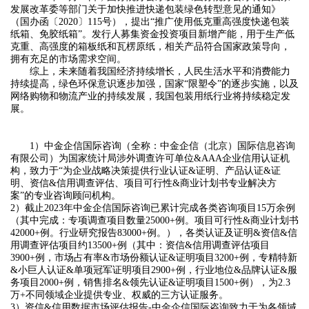
发展改革委等部门关于加快推进快递包装绿色转型意见的通知》
（国办函〔2020〕115号），提出“推广使用低克重高强度快递包装
纸箱、免胶纸箱”。发行人募集资金投资项目新增产能，用于生产低
克重、高强度的箱板纸和瓦楞原纸，相关产品符合国家政策导向，
拥有充足的市场需求空间。
综上，未来随着我国经济持续增长，人民生活水平和消费能力
持续提高，绿色环保意识逐步加强，国家“限塑令”的逐步实施，以及
网络购物和物流产业的持续发展，我国包装用纸行业将持续稳定发
展。
1）中金企信国际咨询（全称：中金企信（北京）国际信息咨询
有限公司）为国家统计局涉外调查许可单位&AAA企业信用认证机
构，致力于“为企业战略决策提供行业认证&证明、产品认证&证
明、资信&信用调查评估、项目可行性&商业计划书专业解决方
案”的专业咨询顾问机构。
2）截止2023年中金企信国际咨询已累计完成各类咨询项目15万余例
（其中完成：专项调查项目数量25000+例。项目可行性&商业计划书
42000+例。行业研究报告83000+例。），各类认证及证明&资信&信
用调查评估项目约13500+例（其中：资信&信用调查评估项目
3900+例，市场占有率&市场份额认证&证明项目3200+例，专精特新
&小巨人认证&单项冠军证明项目2900+例，行业地位&品牌认证&服
务项目2000+例，销售排名&领先认证&证明项目1500+例），为2.3
万+不同领域企业提供专业、权威的三方认证服务。
3）资信&信用数据市场评估报告-中金企信国际咨询致力于为各领域