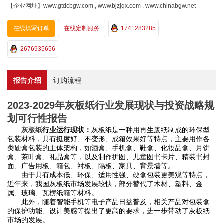
【企业网址】www.gtdcbgw.com , www.bjzjqx.com , www.chinabgw.net
在线填写订单
在线定制服务
1741283285
2676935656
报告介绍
订购流程
2023-2029年灰板纸行业发展现状与投资战略规
划可行性报告
灰板纸
行业运行现状：
灰板纸是一种用再生废纸制成的环保型
包装材料，具有挺度好、不变形、成箱效果好等特点，主要用作各
类硬盒包装的主体架构，如酒盒、手机盒、鞋盒、化妆品盒、月饼
盒、茶叶盒、礼品盒等，以及制作拼图、儿童图书卡片、精装书封
面、广告用板、箱包、衬板、隔板、家具、背景墙等。
由于具有成本低、环保、适用性强、硬盒包装更美观等特点，
近年来，我国灰板纸市场发展较快，部分替代了木材、塑料、金
属、玻璃、瓦楞纸箱等材料。
此外，随着智能手机等电子产品日益普及，相关产品对包装盒
的保护功能、设计美感等提出了更高的要求，进一步带动了灰板纸
市场的发展。