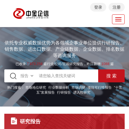
登录
注册
Toggl
navig
依托专业权威数据优势为各领域企事业单位提供行研报告、
销售数据、进出口数据、产业链数据、企业数据、排名数据
等咨询服务
已收录
7.973.258
篇行业/公司/宏观研究报告，昨日新增
1088
篇
热门搜索：
市场地位研究
行业数据分析
市场调研
项目可行性报告
“十五
五”发展报告
行研报告
进入性研究
研究报告