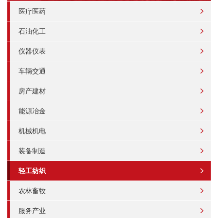
医疗医药
石油化工
仪器仪表
车辆交通
房产建材
能源冶金
机械机电
装备制造
轻工纺织
农林畜牧
服务产业