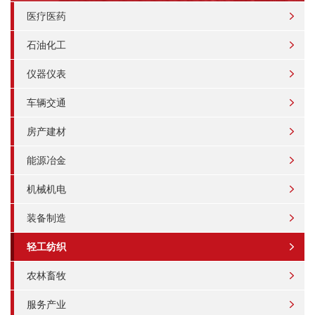
医疗医药
石油化工
仪器仪表
车辆交通
房产建材
能源冶金
机械机电
装备制造
轻工纺织
农林畜牧
服务产业