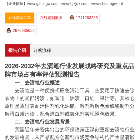
【企业网址】www.gtdcbgw.com , www.bjzjqx.com , www.chinabgw.net
在线填写订单
在线定制服务
1741283285
2676935656
报告介绍
订购流程
2026-2032年去渍笔行业发展战略研究及重点品
牌市场占有率评估预测报告
一、去渍笔行业概述
去渍笔是一种便携式应急清洁工具，主要用于快速去除
衣物上的局部污渍，如咖啡、油渍、口红、果汁等。其核心
原理是通过表面活性剂乳化油脂、溶剂溶解色素或酶制剂分
解蛋白质污渍，配合漂白剂或氧化剂实现褪色效果。
二、去渍笔行业发展背景
我国近年来密集出台的环保政策正深刻重塑去渍笔行业
的发展格局，从产品配方创新到市场竞争结构均产生显著影