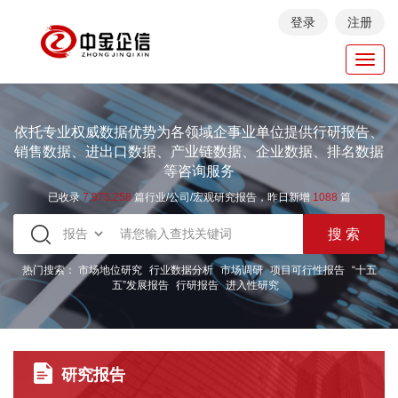
登录
注册
Toggl
navig
依托专业权威数据优势为各领域企事业单位提供行研报告、
销售数据、进出口数据、产业链数据、企业数据、排名数据
等咨询服务
已收录
7.973.258
篇行业/公司/宏观研究报告，昨日新增
1088
篇
热门搜索：
市场地位研究
行业数据分析
市场调研
项目可行性报告
“十五
五”发展报告
行研报告
进入性研究
研究报告