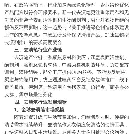
响。在政策驱动下，行业加速向绿色化转型，企业纷纷优化
产品配方以符合环保要求。新一代去渍笔更注重采用温和无
刺激的非离子表面活性剂和生物酶制剂，减少对衣物纤维的
损伤及环境影响，这一趋势与《关于推进绿色制造体系建设
工作的指导意见》中鼓励研发环保型清洁产品、加速生物型
去渍剂推广的要求高度契合。
三、去渍笔行业产业链
去渍笔产业链上游聚焦原材料供应，涵盖表面活性剂、
酶制剂、溶剂及包装材料，中游为整机制造环节，负责配方
调制、灌装组装，部分工厂提供
OEM服务。下游涉及销售
渠道与终端用户，线上通过电商平台及社交媒体推广，线下
覆盖超市、便利店；终端用户包括家庭、旅行者、商务办公
人群，需求场景细分化。
四、去渍笔行业发展现状
1、全球去渍笔市场规模
随着消费升级与生活节奏加快，消费者对即时、便捷的
清洁需求持续攀升，去渍笔作为衣物应急清洁的便携工具，
正快速融入日常生活场景。从商务人士临时处理会议污渍，