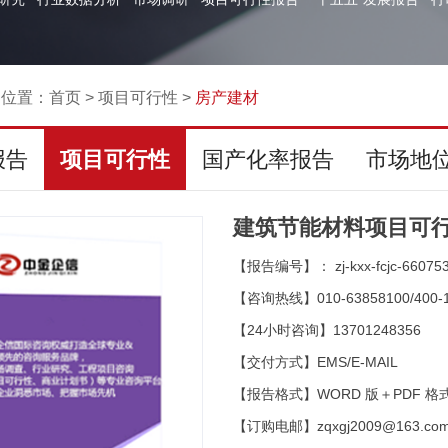
的位置：
首页
>
项目可行性
>
房产建材
报告
项目可行性
国产化率报告
市场地
建筑节能材料项目可
【报告编号】： zj-kxx-fcjc-66075
【咨询热线】010-63858100/400-1
【24小时咨询】13701248356
【交付方式】EMS/E-MAIL
【报告格式】WORD 版＋PDF 格
【订购电邮】zqxgj2009@163.co