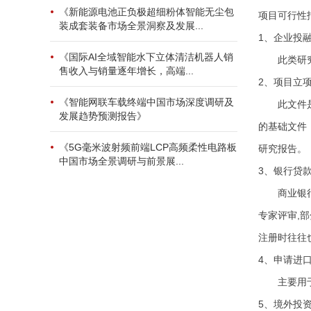
《新能源电池正负极超细粉体智能无尘包
项目可行性
装成套装备市场全景洞察及发展...
1、企业投
《国际AI全域智能水下立体清洁机器人销
此类研究报
售收入与销量逐年增长，高端...
2、项目立
《智能网联车载终端中国市场深度调研及
此文件是根
发展趋势预测报告》
的基础文件
《5G毫米波射频前端LCP高频柔性电路板
研究报告。
中国市场全景调研与前景展...
3、银行贷
商业银行在
专家评审,
注册时往往
4、申请进
主要用于进
5、境外投