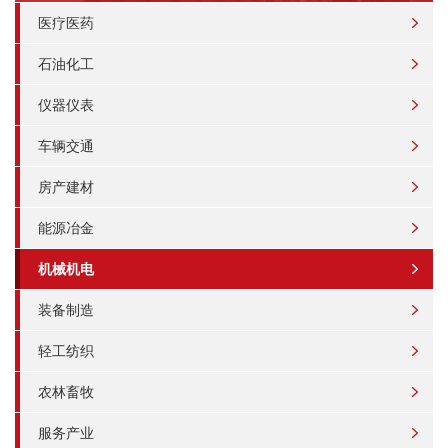
医疗医药
石油化工
仪器仪表
车辆交通
房产建材
能源冶金
机械机电
装备制造
轻工纺织
农林畜牧
服务产业