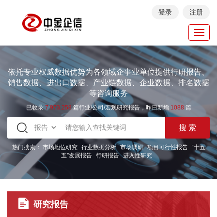
登录
注册
Toggl
navig
依托专业权威数据优势为各领域企事业单位提供行研报告、
销售数据、进出口数据、产业链数据、企业数据、排名数据
等咨询服务
已收录
7.973.258
篇行业/公司/宏观研究报告，昨日新增
1088
篇
热门搜索：
市场地位研究
行业数据分析
市场调研
项目可行性报告
“十五
五”发展报告
行研报告
进入性研究
研究报告