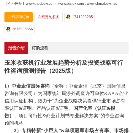
【企业网址】www.gtdcbgw.com , www.bjzjqx.com , www.chinabgw.net
在线填写订单
在线定制服务
1741283285
2676935656
报告介绍
订购流程
玉米收获机行业发展趋势分析及投资战略可行
性咨询预测报告（2025版）
1）中金企信国际咨询
（全称：中金企信（北京）国际信息
咨询有限公司）为国家统计局涉外调查许可单位
&AAA企业
信用认证机构，致力于“为企业战略决策提供行业
市场占有
率
认证
&证明、产品认证&证明、
国产化率（认证
&报
告）
、
项目可行性
&商业计划书专业解决方案”的专业咨询
顾问机构。
2
）专精特新
“小巨人”&单项冠军市场占有率、市场排