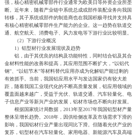
强，核心精密机械零部件行业通常为欧美日等外资企业所垄
断。近年来，随着产业链中系统总成或部件装配业务向我国
转移，其子系统或部件的制造商也在我国积极寻找并支持具
有核心精密机械零部件生产能力的企业。这一趋势在轨道交
通、航空航天、消费电子、风力发电等下游行业比较明显。
（
2）
下游行业概况
1）铝型材行业发展现状及趋势
铝，由于其优良的结构及功能特性，同时结合铝及其合
金材料性能的改善和提高，其应用范围不断扩大，
“以铝代
钢”、“以铝节木”等材料替代应用亦成为化解铝产能过剩的
有效抓手。当前，我国铝应用水平与发达国家仍有较大差
距，随着我国工业现代化的不断高质量发展，铝应用领域的
覆盖面越来越广，受益于光伏、轨道交通、汽车轻量化、电
子信息产业等新兴产业的发展，铝材市场也不断向好发展。
根据国家统计局数据，
2013年至2017年我国铝型材产量
整体呈增长趋势。2018年，因供给侧改革及市场需求下滑的
影响，我国铝材行业产量出现同比下滑。但随着光伏产业的
复苏，铝型材在汽车轻量化、家用电器、新能源汽车及高端