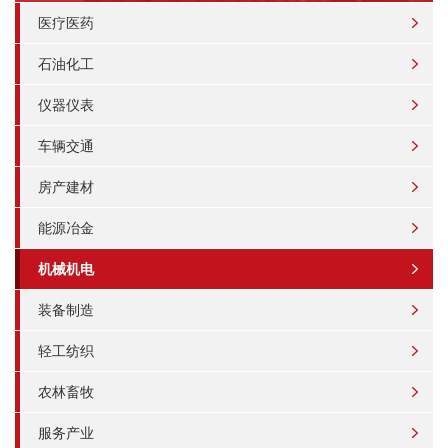
医疗医药
石油化工
仪器仪表
车辆交通
房产建材
能源冶金
机械机电
装备制造
轻工纺织
农林畜牧
服务产业