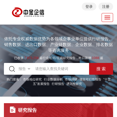
登录
注册
Toggl
navig
依托专业权威数据优势为各领域企事业单位提供行研报告、
销售数据、进出口数据、产业链数据、企业数据、排名数据
等咨询服务
已收录
7.973.258
篇行业/公司/宏观研究报告，昨日新增
1088
篇
热门搜索：
市场地位研究
行业数据分析
市场调研
项目可行性报告
“十五
五”发展报告
行研报告
进入性研究
研究报告