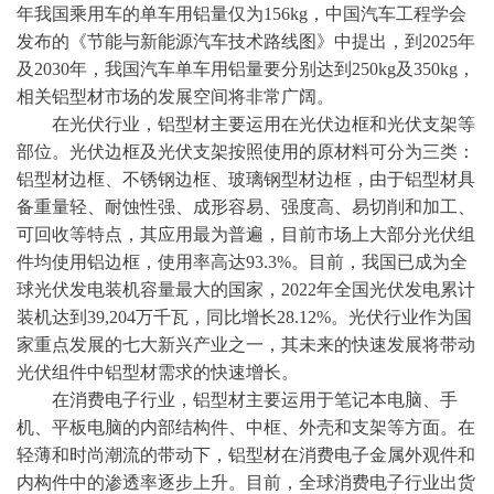
年我国乘用车的单车用铝量仅为156kg，中国汽车工程学会
发布的《节能与新能源汽车技术路线图》中提出，到2025年
及2030年，我国汽车单车用铝量要分别达到250kg及350kg，
相关铝型材市场的发展空间将非常广阔。
在光伏行业，铝型材主要运用在光伏边框和光伏支架等
部位。光伏边框及光伏支架按照使用的原材料可分为三类：
铝型材边框、不锈钢边框、玻璃钢型材边框，由于铝型材具
备重量轻、耐蚀性强、成形容易、强度高、易切削和加工、
可回收等特点，其应用最为普遍，目前市场上大部分光伏组
件均使用铝边框，使用率高达
93.3%。目前，我国已成为全
球光伏发电装机容量最大的国家，2022年全国光伏发电累计
装机达到39,204万千瓦，同比增长28.12%。光伏行业作为国
家重点发展的七大新兴产业之一，其未来的快速发展将带动
光伏组件中铝型材需求的快速增长。
在消费电子行业，铝型材主要运用于笔记本电脑、手
机、平板电脑的内部结构件、中框、外壳和支架等方面。在
轻薄和时尚潮流的带动下，铝型材在消费电子金属外观件和
内构件中的渗透率逐步上升。目前，全球消费电子行业出货