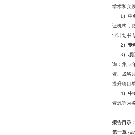
学术和实
1）中
证机构，
业计划书
2
）专
3
）项
询：集1
资、战略
提升项目
4）中
资源等为
报告目录
第一章
抽