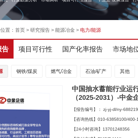
的位置：
首页
>
研究报告
>
能源冶金
>
电力/能源
报告
项目可行性
国产化率报告
市场地
源
钢铁/煤炭
燃气/冶金
石油/矿产
其他
中国抽水蓄能行业运
（2025-2031）-中
【报告编号】： zj-yj-dl/ny-688219
【咨询热线】010-63858100/400-1
【24小时咨询】13701248356