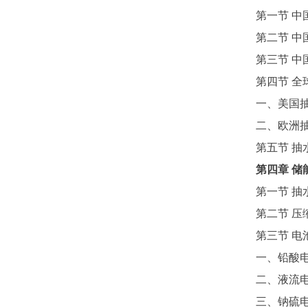
第一节
中
第二节
中
第三节
中
第四节
全
一、美国
二、欧洲
第五节
抽
第四章
储
第一节
抽
第二节
压
第三节
电
一、铅酸
二、液流
三、钠硫