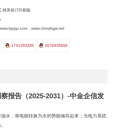
式 精美装订印刷版
m
.bjzjqx.com , www.chinabgw.net
1741283285
2676935656
告（2025-2031）-中金企信发
库抽水，将电能转换为水的势能储存起来；当电力系统
站。