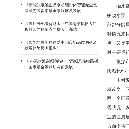
《新能源电池正负极超细粉体智能无尘包
抽水
装成套装备市场全景洞察及发展...
驱动水泵
《国际AI全域智能水下立体清洁机器人销
然部分能
售收入与销量逐年增长，高端...
种情况来
《智能网联车载终端中国市场深度调研及
点，又是
发展趋势预测报告》
种主要运
《5G毫米波射频前端LCP高频柔性电路板
根据
中国市场全景调研与前景展...
比增长6.7
本研
发改委、
网、全国
需状况、
业的发展
方面提供