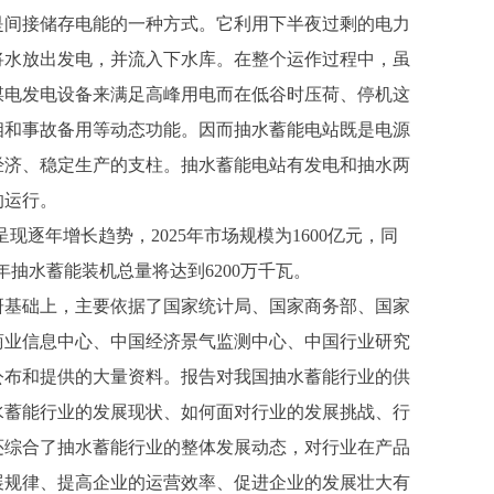
是间接储存电能的一种方式。它利用下半夜过剩的电力
将水放出发电，并流入下水库。在整个运作过程中，虽
煤电发电设备来满足高峰用电而在低谷时压荷、停机这
相和事故备用等动态功能。因而抽水蓄能电站既是电源
经济、稳定生产的支柱。抽水蓄能电站有发电和抽水两
的运行。
呈现逐年增长趋势，
2025年市场规模为1600亿元，同
25年抽水蓄能装机总量将达到6200万千瓦。
研基础上，主要依据了国家统计局、国家商务部、国家
商业信息中心、中国经济景气监测中心、中国行业研究
公布和提供的大量资料。报告对我国抽水蓄能行业的供
水蓄能行业的发展现状、如何面对行业的发展挑战、行
还综合了抽水蓄能行业的整体发展动态，对行业在产品
展规律、提高企业的运营效率、促进企业的发展壮大有