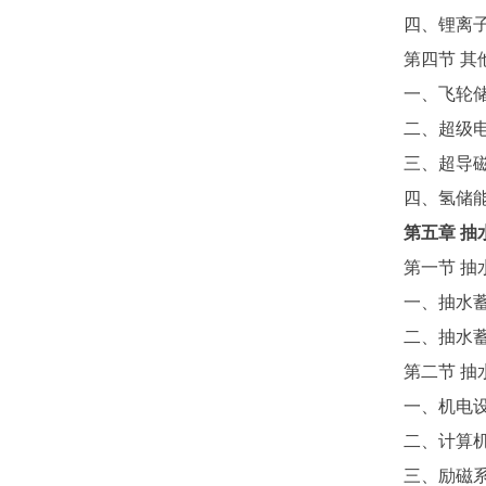
四、锂离
第四节
其
一、飞轮
二、超级
三、超导
四、氢储
第五章
抽
第一节
抽
一、抽水
二、抽水
第二节
抽
一、机电
二、计算
三、励磁