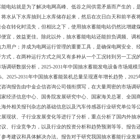
蓄能电站就是为了解决电网高峰、低谷之间供需矛盾而产生的，
，将水从下水库抽到上水库储存起来，然后在次日白天和前半夜
量会在转化时流失，但相比之下，使用抽水蓄能电站仍然比增建
得便宜，效益更佳。除此以外，抽水蓄能电站还能担负调频、调
电力用户；并成为电网运行管理的重要工具，是确保电网安全、
行方式，在两种运行方式之间又有多种从一个工况转到另一工况
市场调研数据分析，
2025-2031
年中国抽水蓄能发电设备市场规模
%。
2025-2031
年中国抽水蓄能装机总量呈现逐年增长趋势，
20
究咨询报告由
中金企信
咨询公司领衔撰写，在大量周密的市场调
国家经济信息中心、国务院发展研究中心、国家海关总署、全国
及海外相关报刊杂志的基础信息以及汽车传感器行业研究单位等
发展现状、子行业发展变化等进行了分析，重点分析了国内外抽
建议、行业竞争力，以及行业的投资分析和趋势预测等等。报告
了参考建议和具体解决办法。报告对于研究我国抽水蓄能行业发