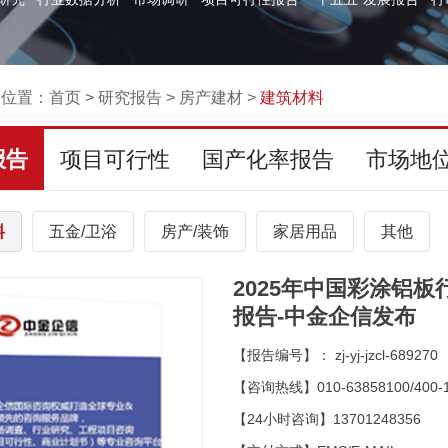
的位置：
首页
>
研究报告
>
房产建材
>
建筑材料
报告
项目可行性
国产化率报告
市场地
料
五金/卫浴
房产/装饰
家居用品
其他
2025年中国彩涂铝
报告-中金企信发布
【报告编号】： zj-yj-jzcl-689270
【咨询热线】010-63858100/400-1
【24小时咨询】13701248356