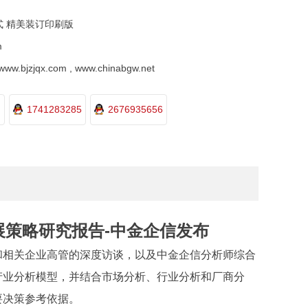
式 精美装订印刷版
m
.bjzjqx.com , www.chinabgw.net
1741283285
2676935656
展策略研究报告-中金企信发布
和相关企业高管的深度访谈，以及
中金企信
分析师综合
产业分析模型，并结合市场分析、行业分析和厂商分
要决策参考依据。