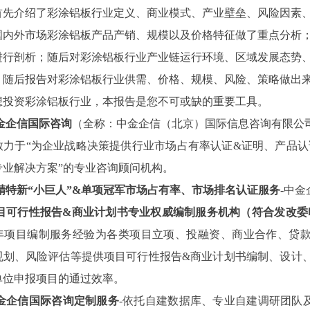
首先介绍了彩涂铝板行业定义、商业模式、产业壁垒、风险因素
国内外市场彩涂铝板产品产销、规模以及价格特征做了重点分析
进行剖析；随后对彩涂铝板行业产业链运行环境、区域发展态势
；随后报告对彩涂铝板行业供需、价格、规模、风险、策略做出
想投资彩涂铝板行业，本报告是您不可或缺的重要工具。
金企信国际咨询
（全称：中金企信（北京）国际信息咨询有限公
致力于“为企业战略决策提供行业
市场占有率
认证
&证明、产品认
专业解决方案”的专业咨询顾问机构。
精特新
“小巨人”&单项冠军市场占有率、市场排名认证服务
-中
目可行性报告
&商业计划书专业权威编制服务机构（符合发改委
3年项目编制服务经验为各类项目立项、投融资、商业合作、贷
规划、风险评估等提供项目可行性报告&商业计划书编制、设计
单位申报项目的通过效率。
金企信国际咨询定制服务
-依托自建数据库、专业自建调研团队