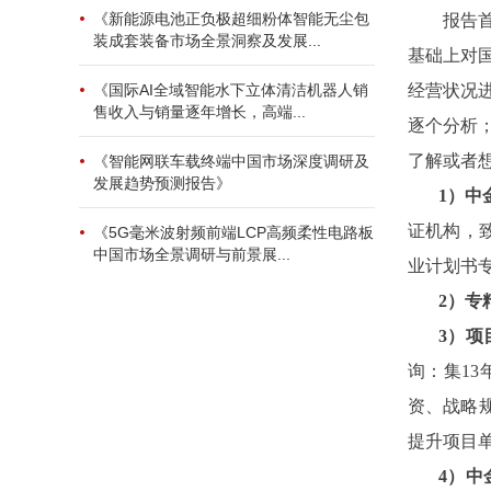
《新能源电池正负极超细粉体智能无尘包
报告
装成套装备市场全景洞察及发展...
基础上对
经营状况
《国际AI全域智能水下立体清洁机器人销
售收入与销量逐年增长，高端...
逐个分析
了解或者
《智能网联车载终端中国市场深度调研及
发展趋势预测报告》
1）中
证机构，
《5G毫米波射频前端LCP高频柔性电路板
中国市场全景调研与前景展...
业计划书
2
）专
3
）项
询：集1
资、战略
提升项目
4）中