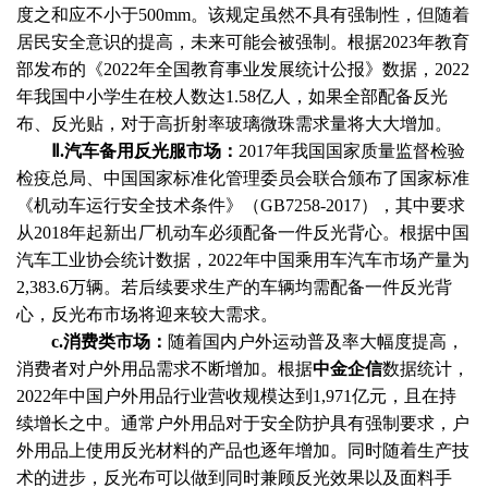
度之和应不小于500mm。该规定虽然不具有强制性，但随着
居民安全意识的提高，未来可能会被强制。根据2023年教育
部发布的《2022年全国教育事业发展统计公报》数据，2022
年我国中小学生在校人数达1.58亿人，如果全部配备反光
布、反光贴，对于高折射率玻璃微珠需求量将大大增加。
Ⅱ.汽车备用反光服市场：
2017年我国国家质量监督检验
检疫总局、中国国家标准化管理委员会联合颁布了国家标准
《机动车运行安全技术条件》（GB7258-2017），其中要求
从2018年起新出厂机动车必须配备一件反光背心。根据中国
汽车工业协会统计数据，2022年中国乘用车汽车市场产量为
2,383.6万辆。若后续要求生产的车辆均需配备一件反光背
心，反光布市场将迎来较大需求。
c.消费类市场：
随着国内户外运动普及率大幅度提高，
消费者对户外用品需求不断增加。根据
中金企信
数据统计
，
2022年中国户外用品行业营收规模达到1,971亿元，且在持
续增长之中。通常户外用品对于安全防护具有强制要求，户
外用品上使用反光材料的产品也逐年增加。同时随着生产技
术的进步，反光布可以做到同时兼顾反光效果以及面料手