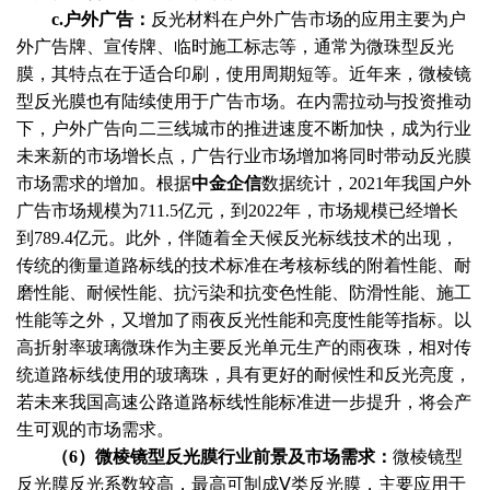
c.户外广告：
反光材料在户外广告市场的应用主要为户
外广告牌、宣传牌、临时施工标志等，通常为微珠型反光
膜，其特点在于适合印刷，使用周期短等。近年来，微棱镜
型反光膜也有陆续使用于广告市场。在内需拉动与投资推动
下，户外广告向二三线城市的推进速度不断加快，成为行业
未来新的市场增长点，广告行业市场增加将同时带动反光膜
市场需求的增加。根据
中金企信
数据统计
，
2021年我国户外
广告市场规模为711.5亿元，到2022年，市场规模已经增长
到789.4亿元。此外，伴随着全天候反光标线技术的出现，
传统的衡量道路标线的技术标准在考核标线的附着性能、耐
磨性能、耐候性能、抗污染和抗变色性能、防滑性能、施工
性能等之外，又增加了雨夜反光性能和亮度性能等指标。以
高折射率玻璃微珠作为主要反光单元生产的雨夜珠，相对传
统道路标线使用的玻璃珠，具有更好的耐候性和反光亮度，
若未来我国高速公路道路标线性能标准进一步提升，将会产
生可观的市场需求。
（
6）微棱镜型反光膜行业前景及市场需求：
微棱镜型
反光膜反光系数较高，最高可制成
Ⅴ类反光膜，主要应用于