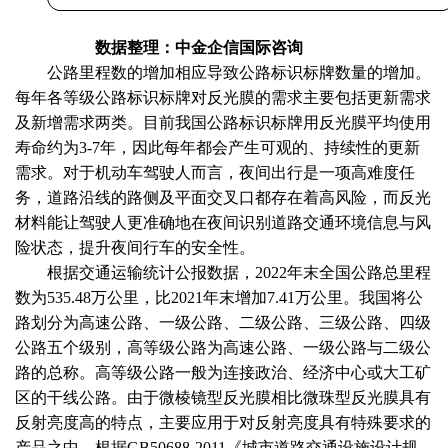
数据整理：中金企信国际咨询
公路里程数的增加相应导致公路标识标牌数量的增加。
每年各等级公路标识标牌对反光膜的需求主要包括更新需求
及新增需求两类。目前我国公路标识标牌用反光膜平均使用
寿命约为
3-7年，因此每年都会产生可观的、持续性的更新
需求。对于机动车驾驶人而言，夜间出行是一项高难度任
务，道路沿线的路侧及平面交叉口都存在着高风险，而反光
材料能让驾驶人更准确地在夜间识别道路交通环境信息与风
险状态，提升夜间行车的安全性。
根据交通运输统计公报数据，
2022年末全国公路总里程
数为535.48万公里，比2021年末增加7.41万公里。我国将公
路划分为高速公路、一级公路、二级公路、三级公路、四级
公路五个级别，高等级公路为高速公路、一级公路与二级公
路的总称。高等级公路一般为连接政治、经济中心或大工矿
区的干线公路。由于微棱镜型反光膜相比微珠型反光膜具有
反射亮度高的特点，主要应用于对反射亮度具有特殊要求的
产品之中。根据GB50688-2011《城市道路交通设施设计规