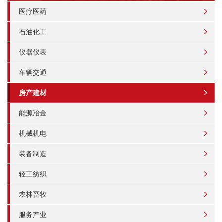
医疗医药
石油化工
仪器仪表
车辆交通
房产建材
能源冶金
机械机电
装备制造
轻工纺织
农林畜牧
服务产业