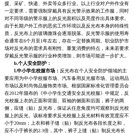
援、采矿、快递、外卖等众多行业。以上行业对户外作业有
一定要求，需要强制穿戴具有反光警示效果的工作服，同时
对不同等级的警示服上的反光面积以及亮度作出具体要求。
由于长期户外工作的恶劣工作环境以及反光布本身的特殊性
质，反光布上的玻璃微珠会逐渐脱落。反光警示服的使用寿
命通常在
6个月至1年左右，存在一定替换周期。职业防护市
场对反光布的需求具有刚性、重复消费的特点，未来若要求
穿戴反光警示服的行业种类增加，则市场可能进一步扩大。
b.个人安全防护：
Ⅰ.中小学生校服市场：
反光布在个人安全防护领域的主
要应用为中小学校服市场、汽车备用反光服市场、运动用品
市场以及时尚饰品服饰类市场。根据国家标准化管理委员会
在
2012年颁布的《中小学生交通安全反光校服》中规定，反
光校服上衣的正面和背面、双袖的侧面和后面，裤子的两
侧，应缝（贴）反光布，保证从任意角度均可观察到反光校
服上的反光。该标准要求反光校服上反光材料有效宽度应不
小于20mm；上衣和裤子缝（贴）制反光布各段长度之和，
应不小于裤长的2.3倍，其中，裤子上缝（贴）制反光布长