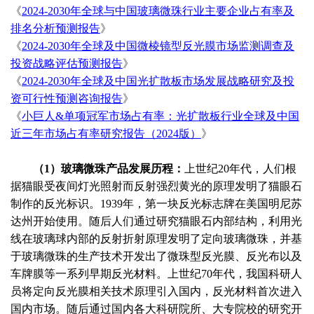
《
2024-2030年全球与中国玻璃微珠行业主要企业占有率及
排名分析预测报告
》
《
2024-2030年全球及中国微棱镜型反光膜市场监测调查及
投资战略评估预测报告
》
《
2024-2030年全球及中国光扩散板市场发展战略研究及投
资可行性预测咨询报告
》
《
小巨人
&单项冠军市场占有率：光扩散板行业全球及中国
近三年市场占有率研究报告（2024版）
》
（
1）玻璃微珠产品发展历程：
上世纪
20年代，人们根
据猫眼受夜间灯光照射而反射强烈黄光的原理发明了猫眼石
制作的反光标识。1939年，第一块反光标志牌在美国明尼苏
达州开始使用。随后人们通过研究猫眼石内部结构，利用光
线在玻璃球内部的反射折射原理发明了定向玻璃微珠，并基
于玻璃微珠的生产技术开发出了微珠型反光膜、反光布以及
车牌膜等一系列早期反光材料。上世纪70年代，我国科研人
员将定向反光膜相关技术原理引入国内，反光材料首次进入
国内市场。随后通过国内各大科研院所、大专院校的研究开