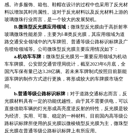
感。许多服饰、箱包、鞋帽在设计的过程中也采用了反光材
料以增加其时尚属性。这对于反光材料以及反光材料上游的
玻璃微珠行业而言，是一个较大的发展契机。
B.微珠型反光膜应用领域：
微珠型反光膜由于高折射率
玻璃微珠性能差异，主要为
Ⅰ-Ⅲ类反光膜，其应用领域为道
路交通安全领域中的汽车牌照、普通等级公路标识标牌及广
告喷绘领域等。公司微珠型反光膜主要应用情况如下：
a.机动车车牌：
微珠型反光膜另一重要应用领域为机动
车车牌膜。公安部交通管理局统计，截至
2023年6月底，全
国汽车保有量已达3.28亿辆。若未来车牌制式按照目前新能
源车牌的制作方式进行更换，将形成较大的车牌膜市场空
间。
b.普通等级公路标识标牌：
对于道路交通标志而言，反
光膜材料具有一定的功能优越性。由于其不需要供电，可以
直接借助车辆的灯光形成高亮度逆反射的特性，反光膜是较
为经济、实用、可靠、稳定的一种材料。目前国内高等级公
路标识标牌所使用的反光膜以微棱镜型反光膜为主，微珠型
反光膜在普通等级公路标识标牌上有所应用。