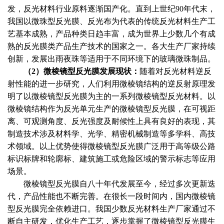
发，反光材料行业原料逐渐国产化。直到上世纪90年代末，
我国以微珠型反光膜、反光布为代表的传统反光材料生产工
艺基本成熟，产品种类日趋丰富，成为世界上少数几个有成
熟的反光膜类产品生产技术的国家之一。各大生产厂家持续
创新，发展出雨夜珠等适用于不同环境下的玻璃微珠制品。
（
2）微棱镜型反光膜发展现状：
随着对反光材料逆反
射性能的进一步研究，人们利用微棱镜结构的逆反射原理发
明了以微棱镜型反光膜为主的一系列微棱镜型反光材料。以
微棱镜结构作为反光单元生产的微棱镜型反光膜，在可视距
离、可观测角度、反光强度及耐候性上具有良好的表现，其
制造技术涉及材料学、光学、精密机械制造等多学科、高技
术领域。以上优势使得微棱镜型反光膜广泛用于高等级公路
标识标牌和轮廓标、建筑施工或危险区域的警示标志等应用
场景。
微棱镜型反光膜自八十年代发展至今，经过多次更新迭
代，产品性能也不断完善。在很长一段时间内，国内微棱镜
型反光膜完全依赖进口。我国少数反光材料生产厂家通过不
断自主研发，优化生产工艺，逐步掌握了微棱镜型反光膜生