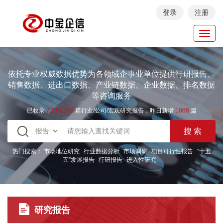
登录
注册
Toggl
navig
依托专业权威数据优势为各领域企事业单位提供行研报告、
销售数据、进出口数据、产业链数据、企业数据、排名数据
等咨询服务
已收录
7.973.258
篇行业/公司/宏观研究报告，昨日新增
1088
篇
热门搜索：
市场地位研究
行业数据分析
市场调研
项目可行性报告
“十五
五”发展报告
行研报告
进入性研究
研究报告