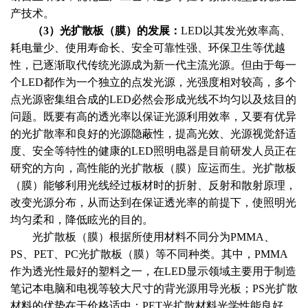
产技术。
（
3）光扩散板（膜）的发展：
LED以其发光效率高、
耗电量少、使用寿命长、安全可靠性强、环保卫生等优越
性，已逐渐取代传统光源成为新一代主流光源。但由于每一
个LED都作为一个独立的点发光源，光强度相对较高，多个
点光源密集组合成的LED必然会形成光线不均匀以及炫目的
问题。既要有高的透光率以保证光源利用效率，又要有优异
的光扩散率和良好的光源隐蔽性，提高光效、光源视觉舒适
度、安全等特性的健康的LED照明电器是目前研发人员正在
研究的方向，高性能的光扩散板（膜）应运而生。光扩散板
（膜）能够利用光线经过板材时的折射、反射和散射原理，
改变光源分布，从而达到在保证透光率的前提下，使照明光
均匀柔和，降低眩光的目的。
光扩散板（膜）根据所使用材料不同分为
PMMA、
PS、PET、PC光扩散板（膜）等不同种类。其中，PMMA
作为透光性最好的塑料之一，在LED显示领域主要用于制造
笔记本电脑和电视等较大尺寸的背光源用导光板；PS光扩散
材料的优势在于价格适中；PET光扩散材料光学性能良好，