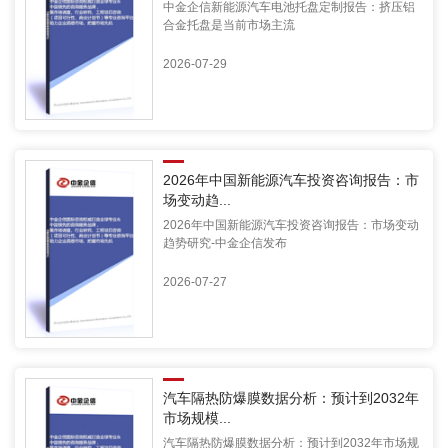
中金企信新能源汽车电池托盘定制报告：挤压铝
合金托盘是当前市场主流
2026-07-29
2026年中国新能源汽车投资咨询报告：市
场变动趋...
2026年中国新能源汽车投资咨询报告：市场变动
趋势研究-中金企信发布
2026-07-27
汽车隔热防爆膜数据分析：预计到2032年
市场规模...
汽车隔热防爆膜数据分析：预计到2032年市场规