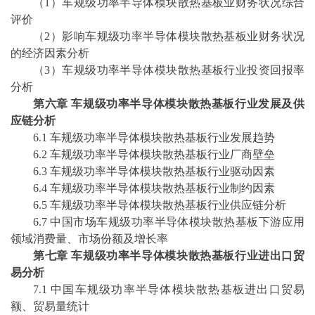
（
1）车规级功率半导体模块散热基板业财务状况综合
评价
（
2）影响车规级功率半导体模块散热基板业财务状况
的经济因素分析
（
3）车规级功率半导体模块散热基板行业投资回报率
分析
第六章
车规级功率半导体模块散热基板行业发展及供
应链分析
6.1 车规级功率半导体模块散热基板行业发展趋势
6.2 车规级功率半导体模块散热基板行业厂商壁垒
6.3 车规级功率半导体模块散热基板行业驱动因素
6.4 车规级功率半导体模块散热基板行业制约因素
6.5 车规级功率半导体模块散热基板行业供应链分析
6.7 中国市场车规级功率半导体模块散热基板下游应用
领域消费量、市场份额及增长率
第七章
车规级功率半导体模块散热基板行业进出口贸
易分析
7.1 中国车规级功率半导体模块散热基板进出口贸易
额、贸易量统计