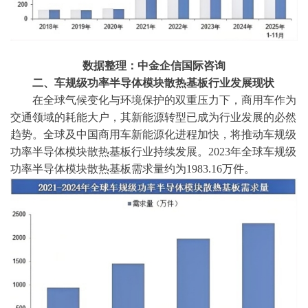
数据整理：中金企信国际咨询
二
、车规级功率半导体模块散热基板行业发展现状
在全球气候变化与环境保护的双重压力下，商用车作为
交通领域的耗能大户，其新能源转型已成为行业发展的必然
趋势。全球及中国商用车新能源化进程加快，将推动车规级
功率半导体模块散热基板行业持续发展。
2023年全球车规级
功率半导体模块散热基板需求量约为1983.16万件。