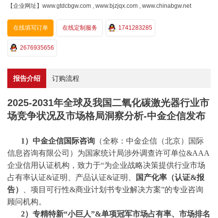
【企业网址】www.gtdcbgw.com , www.bjzjqx.com , www.chinabgw.net
在线填写订单
在线定制服务
1741283285
2676935656
报告介绍
订购流程
2025-2031年全球及我国二氧化碳激光器行业市
场竞争状况及市场格局洞察分析-中金企信发布
1）中金企信国际咨询
（全称：中金企信（北京）国际
信息咨询有限公司）为国家统计局涉外调查许可单位
&AAA
企业信用认证机构，致力于“为企业战略决策提供行业
市场
占有率
认证
&证明、产品认证&证明、
国产化率（认证
&报
告）
、
项目可行性
&商业计划书专业解决方案”的专业咨询
顾问机构。
2
）专精特新
“小巨人”&单项冠军市场占有率、市场排名