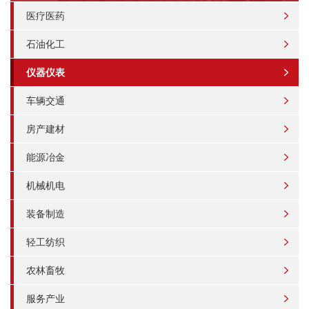
医疗医药
石油化工
仪器仪表
车辆交通
房产建材
能源冶金
机械机电
装备制造
轻工纺织
农林畜牧
服务产业