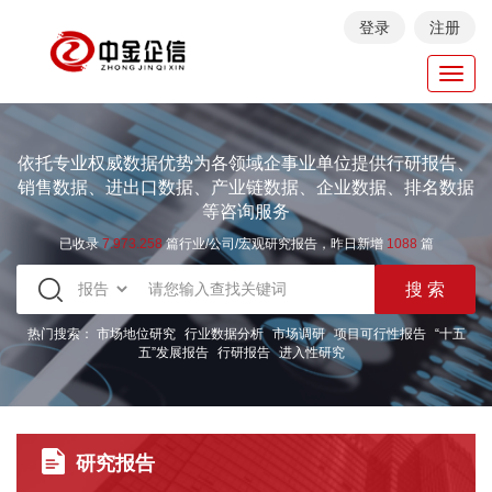
登录
注册
Toggl
navig
依托专业权威数据优势为各领域企事业单位提供行研报告、
销售数据、进出口数据、产业链数据、企业数据、排名数据
等咨询服务
已收录
7.973.258
篇行业/公司/宏观研究报告，昨日新增
1088
篇
热门搜索：
市场地位研究
行业数据分析
市场调研
项目可行性报告
“十五
五”发展报告
行研报告
进入性研究
研究报告