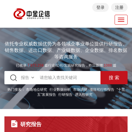
登录
注册
Toggl
navig
依托专业权威数据优势为各领域企事业单位提供行研报告、
销售数据、进出口数据、产业链数据、企业数据、排名数据
等咨询服务
已收录
7.973.258
篇行业/公司/宏观研究报告，昨日新增
1088
篇
热门搜索：
市场地位研究
行业数据分析
市场调研
项目可行性报告
“十五
五”发展报告
行研报告
进入性研究
研究报告