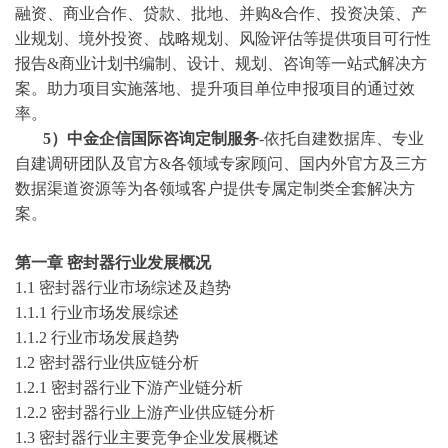
融资、商业合作、贷款、批地、并购&合作、投资决策、产
业规划、境外投资、战略规划、风险评估等提供项目可行性
报告&商业计划书编制、设计、规划、咨询等一站式解决方
案。助力项目实施落地、提升项目单位申报项目的通过效
率。
5）中金企信国际咨询定制服务
-依托自建数据库、专业
自建调研团队及官方&各领域专家顾问、国内外官方及三方
数据渠道资源等为各领域客户提供专属定制类全套解决方
案。
第
一
章
密封器
行业发展概况
1.1
密封器
行业
市场综述
及
趋势
1.1.1 行业
市场发展综述
1.1.2 行业
市场发展趋势
1.2
密封器
行业
供应链分析
1.
2
.
1
密封器
行业下游产业链分析
1.
2
.
2
密封器
行业上游产业供应链分析
1.3
密封器
行业
主要竞争企业发展概述