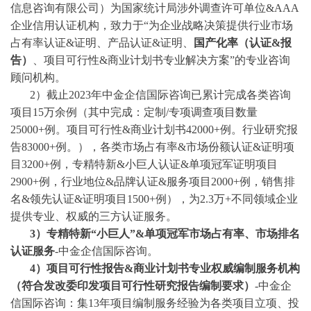
信息咨询有限公司）为国家统计局涉外调查许可单位
&AAA
企业信用认证机构，致力于“为企业战略决策提供行业
市场
占有率
认证
&证明、产品认证&证明、
国产化率（认证
&报
告）
、
项目可行性
&商业计划书专业解决方案”的专业咨询
顾问机构。
2）截止2023年中金企信国际咨询已累计完成各类咨询
项目15万余例（其中完成：
定制
/
专项调查项目数量
25000+例。项目可行性&商业计划书42000+例。行业研究报
告83000+例。），各类市场占有率&市场份额认证&证明项
目3200+例，专精特新&小巨人认证&单项冠军证明项目
2900+例，行业地位&品牌认证&服务项目2000+例，销售排
名&领先认证&证明项目1500+例），为2.3万+不同领域企业
提供专业、权威的三方认证服务。
3
）专精特新
“小巨人”&单项冠军市场占有率、市场排名
认证服务
-中金企信国际咨询。
4
）项目可行性报告
&商业计划书专业权威编制服务机构
（符合发改委印发项目可行性研究报告编制要求）
-中金企
信国际咨询：集13年项目编制服务经验为各类项目立项、投