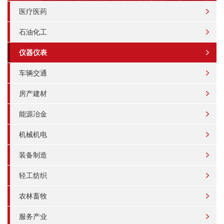
医疗医药
石油化工
仪器仪表
车辆交通
房产建材
能源冶金
机械机电
装备制造
轻工纺织
农林畜牧
服务产业