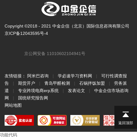
Copyright ©2018 - 2021 中金企信（北京）国际信息咨询有限公司
京ICP备12043595号-4
京公网安备 11010602104941号
友情链接：
阿米巴咨询
|
学必速学习资料网
|
可行性调查报
告
|
期货开户
|
青岛甲醛检测
|
石锅拌饭加盟
|
劳务派
遣
|
专业跨境电商erp系统
|
发表论文
|
中金企信市场咨询
网
|
国统研究报告网
网站地图
返回顶部
功能代码