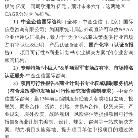
模为 亿元，同期欧洲为 亿元，预计未来六年，这两地区
CAGR分别为 %和 %。
1）中金企信国际咨询
（全称：中金企信（北京）国际
信息咨询有限公司）为国家统计局涉外调查许可单位
&AAA
企业信用认证机构，致力于“为企业战略决策提供行业
市场
占有率
认证
&证明、产品认证&证明、
国产化率（认证
&报
告）
、
项目可行性
&商业计划书专业解决方案”的专业咨询
顾问机构。
2
）专精特新
“小巨人”&单项冠军市场占有率、市场排名
认证服务
-中金企信国际咨询。
3
）项目可行性报告
&商业计划书专业权威编制服务机构
（符合发改委印发项目可行性研究报告编制要求）
-中金企
信国际咨询：集13年项目编制服务经验为各类项目立项、投
融资、商业合作、贷款、批地、并购&合作、投资决策、产
业规划、境外投资、战略规划、风险评估等提供项目可行性
报告&商业计划书编制、设计、规划、咨询等一站式解决方
案。助力项目实施落地、提升项目单位申报项目的通过效
率。