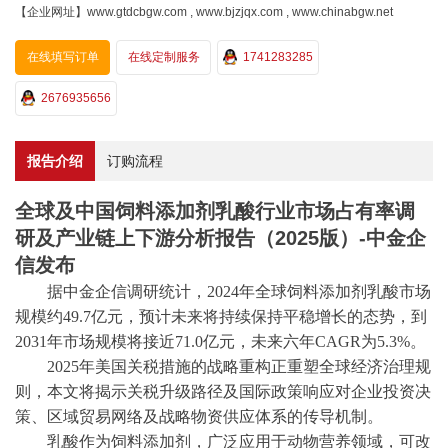
【企业网址】www.gtdcbgw.com , www.bjzjqx.com , www.chinabgw.net
在线填写订单
在线定制服务
1741283285
2676935656
报告介绍
订购流程
全球及中国饲料添加剂乳酸行业市场占有率调
研及产业链上下游分析报告（2025版）-中金企
信发布
据
中金企信
调研统计，
2024年全球饲料添加剂乳酸市场
规模约49.7亿元，预计未来将持续保持平稳增长的态势，到
2031年市场规模将接近71.0亿元，未来六年CAGR为5.3%。
2025年美国关税措施的战略重构正重塑全球经济治理规
则，本文将揭示关税升级路径及国际政策响应对企业投资决
策、区域贸易网络及战略物资供应体系的传导机制。
乳酸作为饲料添加剂，广泛应用于动物营养领域，可改