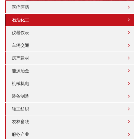
医疗医药
石油化工
仪器仪表
车辆交通
房产建材
能源冶金
机械机电
装备制造
轻工纺织
农林畜牧
服务产业