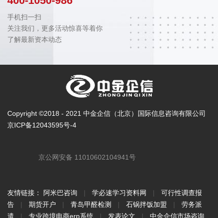
400-1050-986
手机扫一扫
关注我们，更多活动惊喜等着你
了解最新资本动态
Copyright ©2018 - 2021 中金企信（北京）国际信息咨询有限公司
京ICP备12043595号-4
京公网安备 11010602104941号
友情链接：
阿米巴咨询
|
学必速学习资料网
|
可行性调查报
告
|
期货开户
|
青岛甲醛检测
|
石锅拌饭加盟
|
劳务派
遣
|
专业跨境电商erp系统
|
发表论文
|
中金企信市场咨询