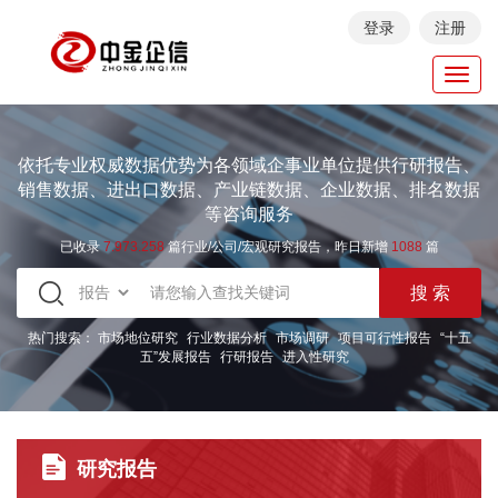
登录
注册
Toggl
navig
依托专业权威数据优势为各领域企事业单位提供行研报告、
销售数据、进出口数据、产业链数据、企业数据、排名数据
等咨询服务
已收录
7.973.258
篇行业/公司/宏观研究报告，昨日新增
1088
篇
热门搜索：
市场地位研究
行业数据分析
市场调研
项目可行性报告
“十五
五”发展报告
行研报告
进入性研究
研究报告