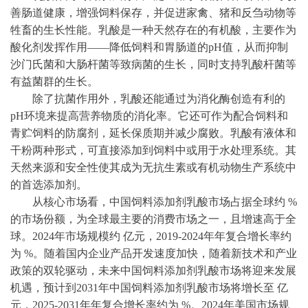
善肠道健康，增强饲料保存，并促进家禽、猪和反刍动物等
牲畜的生长性能。乳酸是一种天然存在的有机酸，主要作为
酸化剂发挥作用
——降低饲料和胃肠道的pH值，从而抑制
沙门氏菌和大肠杆菌等致病菌的生长，同时支持乳酸杆菌等
有益菌群的生长。
除了抗菌作用外，乳酸还能通过为消化酶创造有利的
pH环境来提高营养物质的消化率。它还可作为配合饲料和
青贮饲料的防腐剂，延长保质期并减少腐败。乳酸有液体和
干粉两种形式，可直接添加到饲料中或用于水处理系统。其
天然来源和安全性使其成为无抗生素或有机动物生产系统中
的首选添加剂。
从核心市场看，中国饲料添加剂乳酸市场占据全球约
%
的市场份额，为全球最主要的消费市场之一，且增速高于全
球。2024年市场规模约 亿元，
2019-2024
年年复合增长率约
为
%。随着国内企业产品开发速度加快，随着新技术和产业
政策的双轮驱动，未来中国饲料添加剂乳酸市场将迎来发展
机遇，预计到2031年中国饲料添加剂乳酸市场将增长至 亿
元，2025-2031年年复合增长率约为 %。2024年美国市场规