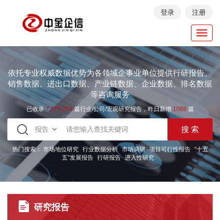
登录
注册
Toggl
navig
依托专业权威数据优势为各领域企事业单位提供行研报告、
销售数据、进出口数据、产业链数据、企业数据、排名数据
等咨询服务
已收录
7.973.258
篇行业/公司/宏观研究报告，昨日新增
1088
篇
热门搜索：
市场地位研究
行业数据分析
市场调研
项目可行性报告
“十五
五”发展报告
行研报告
进入性研究
研究报告