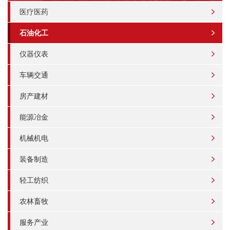
医疗医药
石油化工
仪器仪表
车辆交通
房产建材
能源冶金
机械机电
装备制造
轻工纺织
农林畜牧
服务产业