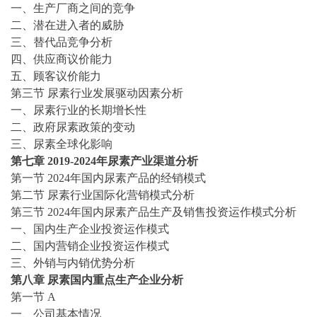
一、生产厂商之间的竞争
二、潜在进入者的威胁
三、替代品竞争分析
四、供应商议价能力
五、顾客议价能力
第三节
尿素
行业发展驱动因素分析
一、
尿素
行业的长期增长性
二、政府
尿素
政策的变动
三、
尿素
全球化影响
第七章
2019-2024
年
尿素
产业渠道分析
第一节
202
4
年国内
尿素
产品的经销模式
第二节
尿素
行业国际化营销模式分析
第三节
202
4
年国内
尿素
产品生产及销售投资运作模式分析
一、国内生产企业投资运作模式
二、国内营销企业投资运作模式
三、外销与内销优势分析
第
八
章
尿素
国内重点生产企业分析
第一节
A
一、公司基本情况