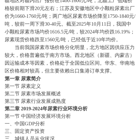
疆地区对疆内出厂报价在1400-1600元/吨，北疆工厂低端价
格较前期下滑20元左右；江苏及安徽地区中小颗粒尿素出厂
价为1660-1760元/吨；两广地区尿素市场价降至1750-1840元/
吨，较前一周下滑30-40元。截至2025年10月11日，我国中
小颗粒尿素市场均价1616.5元/吨，较2024年均价跌16.19%；
尿素现货价格跌至1560元/吨，已经低于近10年均价。
当前我国尿素市场价格分化明显，北方地区因供应压力
较大，价格普遍低于南方市场。西北地区（新疆、内蒙古）
因运输成本等因素，价格处于全国低位区间。华东、华南地
区价格相对较高，但主要依赖出口集港订单支撑。
第一章
尿素
简介
第一节
尿素
定义
第二节
尿素
市场发展概述
第三节
尿素
行业发展成熟度
第二章
2019-2024
年
尿素
行业环境分析
第一节
中国经济发展环境分析
一、中国
GDP分析
三、固定资产投资
三、城镇人员从业状况