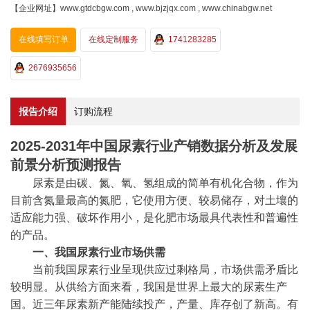
【企业网址】www.gtdcbgw.com , www.bjzjqx.com , www.chinabgw.net
在线填写订单
在线定制服务
1741283285
2676935656
报告介绍
订购流程
2025-2031年中国尿素行业产销数据分析及发展
前景分析预测报告
尿素是由碳、氮、氧、氢组成的简单有机化合物，作为
目前含氮量最高的氮肥，它使用方便、较易储存，对土壤的
适应能力强、破坏作用小，是化肥市场最具代表性和普遍性
的产品。
一、
我国尿素行业市场供需
当
前我国尿素行业呈现供应过剩格局，市场供需矛盾比
较明显。从供给方面来看，我国是世界上最大的尿素生产
国。近三年尿素新产能陆续投产，产量、库存创了新高。有