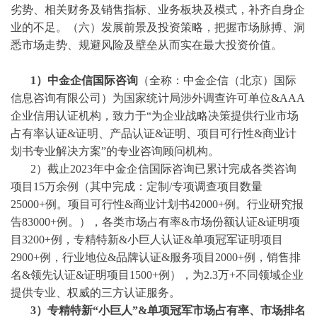
劣势、相关财务及销售指标、业务板块及模式，补齐自身企
业的不足。（六）发展前景及投资策略，把握市场脉搏、洞
悉市场走势、规避风险及壁垒从而实在最大投资价值。
1）中金企信国际咨询
（全称：中金企信（北京）国际
信息咨询有限公司）为国家统计局涉外调查许可单位
&AAA
企业信用认证机构，致力于“为企业战略决策提供行业
市场
占有率
认证
&证明、产品认证&证明、项目可行性&商业计
划书专业解决方案”的专业咨询顾问机构。
2）截止2023年中金企信国际咨询已累计完成各类咨询
项目15万余例（其中完成：
定制
/
专项调查项目数量
25000+例。项目可行性&商业计划书42000+例。行业研究报
告83000+例。），各类市场占有率&市场份额认证&证明项
目3200+例，专精特新&小巨人认证&单项冠军证明项目
2900+例，行业地位&品牌认证&服务项目2000+例，销售排
名&领先认证&证明项目1500+例），为2.3万+不同领域企业
提供专业、权威的三方认证服务。
3
）专精特新
“小巨人”&单项冠军市场占有率、市场排名