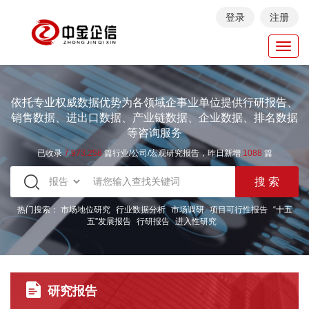
登录
注册
Toggl
navig
依托专业权威数据优势为各领域企事业单位提供行研报告、
销售数据、进出口数据、产业链数据、企业数据、排名数据
等咨询服务
已收录
7.973.258
篇行业/公司/宏观研究报告，昨日新增
1088
篇
热门搜索：
市场地位研究
行业数据分析
市场调研
项目可行性报告
“十五
五”发展报告
行研报告
进入性研究
研究报告