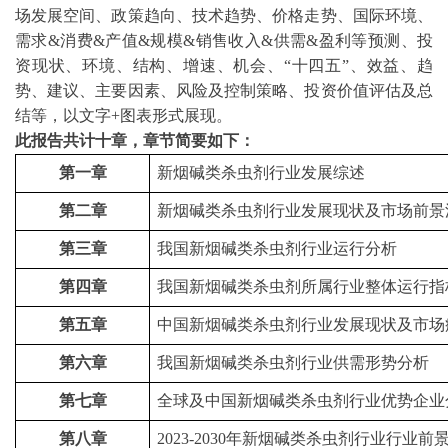
场发展空间、政策趋向、技术趋势、价格走势、国际环境、
需求
&消费&产值&规模&销售收入&供需&盈利等预测、投
资现状、环境、结构、增速、机会、“十四五”、效益、趋
势、建议、主要因素、风险及控制策略、投资价值评估及总
结等，以文字+图表形式展现。
此报告共计十章，章节简要如下：
第一章
新烟碱类杀虫剂
行业发展综述
第二章
新烟碱类杀虫剂
行业发展现状及市场前景
第三章
我国
新烟碱类杀虫剂
行业运行分析
第四章
我国
新烟碱类杀虫剂
所属行业整体运行指
第五章
中国
新烟碱类杀虫剂
行业发展现状及市场
第六章
我国
新烟碱类杀虫剂
行业供需形势分析
第七章
全球及中国
新烟碱类杀虫剂
行业优势企业
第八章
2023-2030年
新烟碱类杀虫剂
行业行业前