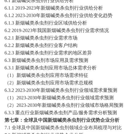
6
.1
新烟碱类杀虫剂
行业供给分析
6
.1.1
2019-2023
年
新烟碱类杀虫剂
行业供给分析
6
.1.2
2023-2030
年
新烟碱类杀虫剂
行业供给变化趋势
6
.1.3
新烟碱类杀虫剂
行业区域供给分析
6
.2
2019-2023
年我国
新烟碱类杀虫剂
行业需求情况
6
.2.1
新烟碱类杀虫剂
行业需求市场
6
.2.2
新烟碱类杀虫剂
行业客户结构
6
.2.3
新烟碱类杀虫剂
行业需求的地区差异
6
.3
新烟碱类杀虫剂
市场应用及需求预测
6
.3.1
新烟碱类杀虫剂
应用市场总体需求分析
（
1）
新烟碱类杀虫剂
应用市场需求特征
（
2）
新烟碱类杀虫剂
应用市场需求总规模
6
.3.2
2023-2030
年
新烟碱类杀虫剂
行业领域需求量预测
（
1）
2023-2030
年
新烟碱类杀虫剂
行业领域需求预测
（
2）
2023-2030
年
新烟碱类杀虫剂
行业领域市场格局预测
6
.3.3 重点行业
新烟碱类杀虫剂
产品
/服务需求分析预测
第
七
章：
全球
及中国
新烟碱类杀虫剂
行业优势企业分析
7
.1
全球
及中国
新烟碱类杀虫剂
领域企业布局梳理与对比