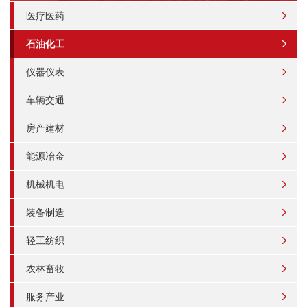
医疗医药
石油化工
仪器仪表
车辆交通
房产建材
能源冶金
机械机电
装备制造
轻工纺织
农林畜牧
服务产业