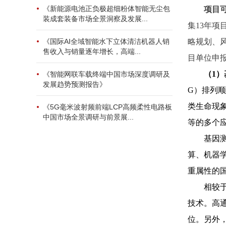
《新能源电池正负极超细粉体智能无尘包
项目
装成套装备市场全景洞察及发展...
集
13年
略规划、
《国际AI全域智能水下立体清洁机器人销
售收入与销量逐年增长，高端...
目单位申
（
1
《智能网联车载终端中国市场深度调研及
发展趋势预测报告》
G）排列
类生命现
《5G毫米波射频前端LCP高频柔性电路板
中国市场全景调研与前景展...
等的多个
基因
算、机器
重属性的
相较
技术。高
位。另外