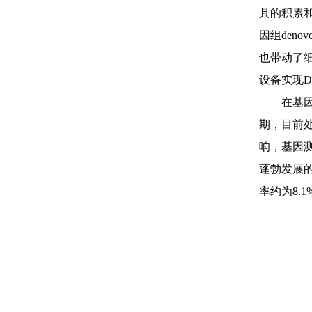
具的积累
因组
de
也带动了
设备实现D
在基
期，目前
响，基因
蓬勃发展
率约为8.