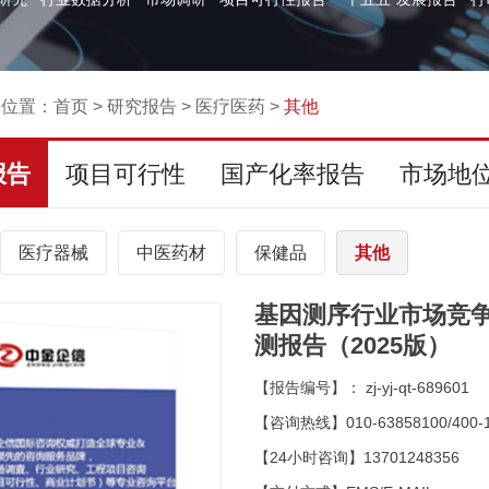
的位置：
首页
>
研究报告
>
医疗医药
>
其他
报告
项目可行性
国产化率报告
市场地
医疗器械
中医药材
保健品
其他
基因测序行业市场竞
测报告（2025版）
【报告编号】： zj-yj-qt-689601
【咨询热线】010-63858100/400-1
【24小时咨询】13701248356