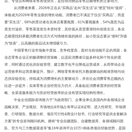
店、专业店和网络零售表现突出，是拉动消费品零售总额增长的主要动力。
从消费者来看，
2026年正在从“买商品”走向“买生活”从“便宜”转向“值得”，
体验成为2026年零售业新的增长动能。消费者已不满足于仅仅“买商品”，而是
要“买生活”，68%的受访者在实体店看重氛围，61%重视服务，54%愿意为品
质支付溢价。零售渠道发生本质转变，其价值从卖货逐渐转向创造生活，各业
态都需找到承载消费者生活方式与情绪价值的路径，如小型业态要从“便利”升级
为“惊喜”，以高频的新品试水增强吸引力。
中国零售行业市场集中度低，竞争程度高，面对当前动能不足的局面，各
业态零售企业正积极调整经营策略，以适应消费者日益多样化和个性化的需
求，同时通过优化供应链管理、建立数字化平台降低运营成本，从而带动企业
运营效率和运营质量提升。预计，网络零售将依托大数据驱动的精准营销与动
态供应链优化，持续成为消费增长的主要驱动力，并在社会消费零售总额的占
比进一步提升；实体零售企业经营压力仍大，具备贴近消费者需求的经营策
略、全渠道服务能力与良好经营效率的企业有望实现结构性增长。
中金企信国际咨询致力于
“为政府部门、企事业单位及国内外各领域企业
战略决策、产业规划、市场地位&市场占有率认证&证明、进入性研究、市场调
查、行研报告、数据分析、项目可行性&商业计划书、行业研究等提供全套解决
方案”的专业咨询顾问机构。拥有“专业自建团队、自建数据库、各领域顾问团
队、官方与三方数据渠道等”集16年咨询平台10万+例各类项目经验优势，是国