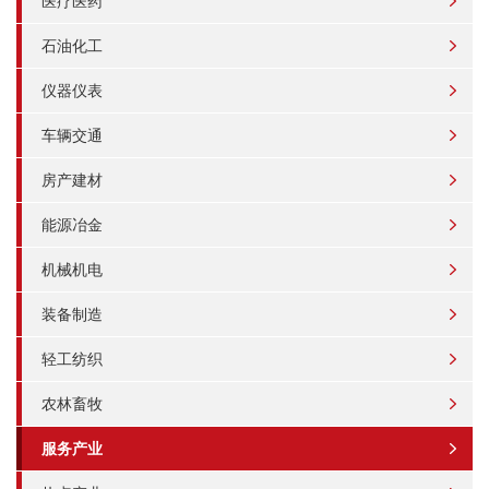
医疗医药
石油化工
仪器仪表
车辆交通
房产建材
能源冶金
机械机电
装备制造
轻工纺织
农林畜牧
服务产业