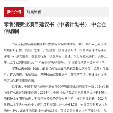
报告介绍
订购流程
零售消费业项目建议书（申请计划书）-中金企
信编制
中金企信国际咨询项目可行性报告专业编制机构，截止
2025年已累计完
成项目可行性、商业计划书、产业规划、投资价值评估、投资风险评估等项目
课题5W+成功案例，覆盖全行业，涉及政府、企业、投行等重点客群。具备五
年以上专业实操团队及7000位各领域外聘顾问，项目交付成功率达到98.7%。
零售业关系国计民生，是现代商贸流通体系的重要组成部分，也是引导生
产、扩大消费、吸纳就业、保障民生的重要载体，在繁荣市场、畅通经济循环
等方面发挥着重要作用。
近年来，中国零售行业整体增长与
GDP增速变化趋势基本一致，对拉动国
内生产总值起到重要作用，2024年，中国社会消费品零售总额同比增长3.5%，
增幅较上年明显放缓，零售行业景气度仍有恢复空间。按零售业态分，2024年
限额以上零售业单位中，便利店零售额比上年增长4.7%，专业店零售额比上年
增长4.2%，超市零售额比上年增长2.7%，百货店零售额比上年下降2.4%，品