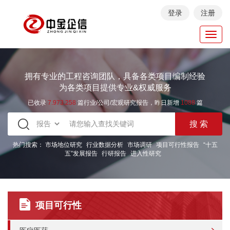
登录
注册
Toggl
navig
拥有专业的工程咨询团队，具备各类项目编制经验
为各类项目提供专业&权威服务
已收录
7.973.258
篇行业/公司/宏观研究报告，昨日新增
1088
篇
热门搜索：
市场地位研究
行业数据分析
市场调研
项目可行性报告
“十五
五”发展报告
行研报告
进入性研究
项目可行性