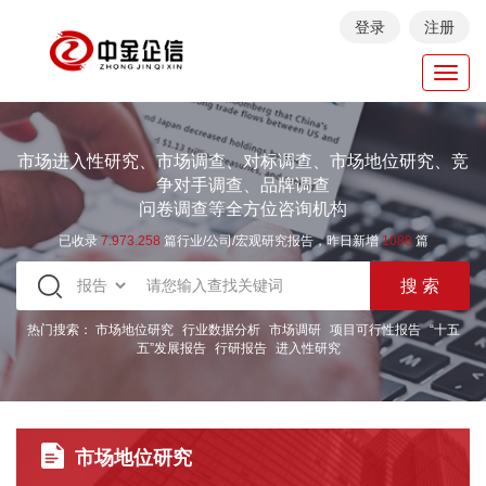
登录
注册
Toggl
navig
市场进入性研究、市场调查、对标调查、市场地位研究、竞
争对手调查、品牌调查
问卷调查等全方位咨询机构
已收录
7.973.258
篇行业/公司/宏观研究报告，昨日新增
1088
篇
热门搜索：
市场地位研究
行业数据分析
市场调研
项目可行性报告
“十五
五”发展报告
行研报告
进入性研究
市场地位研究