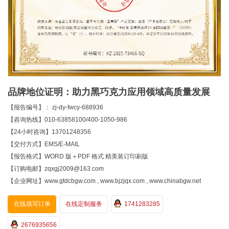
品牌地位证明：助力黑巧克力应用领域高质量发展
【报告编号】： zj-dy-fwcy-688936
【咨询热线】010-63858100/400-1050-986
【24小时咨询】13701248356
【交付方式】EMS/E-MAIL
【报告格式】WORD 版＋PDF 格式 精美装订印刷版
【订购电邮】zqxgj2009@163.com
【企业网址】www.gtdcbgw.com , www.bjzjqx.com , www.chinabgw.net
在线填写订单
在线定制服务
1741283285
2676935656