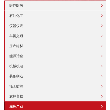
医疗医药
石油化工
仪器仪表
车辆交通
房产建材
能源冶金
机械机电
装备制造
轻工纺织
农林畜牧
服务产业