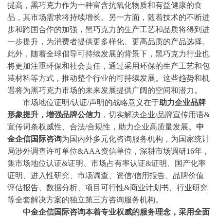
提高，黑巧克力作为一种富含抗氧化物质和有益健康的食
品，其市场需求将持续增长。另一方面，随着技术的不断进
步和跨国合作的加强，黑巧克力的生产工艺和品质将得到进
一步提升，为消费者提供更多样化、更高品质的产品选择。
此外，随着全球倡导可持续发展的背景下，黑巧克力行业也
将更加注重环保和社会责任，通过采用环保的生产工艺和包
装材料等方式，推动整个行业的可持续发展。这些趋势和机
遇将为黑巧克力市场的未来发展提供广阔的空间和潜力。
市场地位证明
/认证/声明
的战略意义在于
助力企业品牌
形象提升
，
增强品牌公信力
，
切实解决企业
/品牌宣传用语&
宣传词条权威性、合法/合规性，
助力
企业
高质量发展。
中
金企信国际咨询
为国内外多元化咨询服务机构，
为国家统计
局涉外调查许可单位
&AAA资信
单位
，深耕市场调研
16年
，
集
市场地位认证
&证明
、
市场占有率认证
&证明、国产化率
证明、
进入性研究、市场调查、
资信
/信用报告、品牌价值
评估报告、
数据分析、项目可行性
&商业计划书、行业研究
等全套解决方案
的
独立第三方咨询服务机构。
中金企信
国际咨询
本着专业权威的服务理念，采用全面