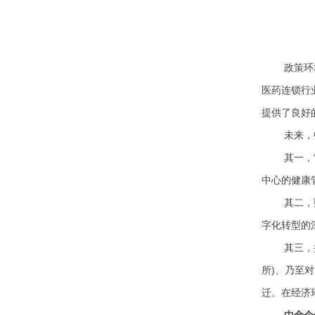
政策环
医药连锁行
提供了良好
未来，
其一，
中心的健康
其二，
字化转型的
其三，
所)、乃至
迁。在经济
中金企