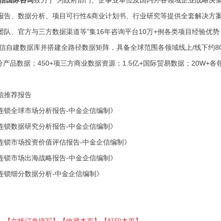
报告、数据分析、项目可行性&商业计划书、行业研究等提供全套解决方案
团队、官方与三方数据渠道等”
集
16年咨询平台10万+例各类项目经验优势
信自建数据库并搭建全路径数据矩阵，具备全球范围各领域线上
/线下约
细分产品数据；450+项三方商业数据资源；1.5亿+国际贸易数据；20W
信推荐报告
连锁全球市场分析报告-中金企信编制》
连锁
数据研究分析报告
-中金企信编制》
连锁
市场投资价值评估报告
-中金企信编制》
连锁市场出海战略报告-中金企信编制》
连锁
细分数据分析
-中金企信编制
》
】
【在线订单填写】
【收藏本页】
【打印本页】