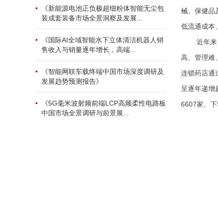
《新能源电池正负极超细粉体智能无尘包
械、保健品
装成套装备市场全景洞察及发展...
低流通成本
《国际AI全域智能水下立体清洁机器人销
近年来
售收入与销量逐年增长，高端...
高、管理难
《智能网联车载终端中国市场深度调研及
连锁药店通
发展趋势预测报告》
呈逐年递增
《5G毫米波射频前端LCP高频柔性电路板
6607家、
中国市场全景调研与前景展...