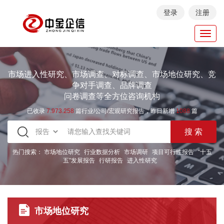
登录
注册
Toggl
navig
市场进入性研究、市场调查、对标调查、市场地位研究、竞
争对手调查、品牌调查
问卷调查等全方位咨询机构
已收录
7.973.258
篇行业/公司/宏观研究报告，昨日新增
1088
篇
热门搜索：
市场地位研究
行业数据分析
市场调研
项目可行性报告
“十五
五”发展报告
行研报告
进入性研究
市场地位研究