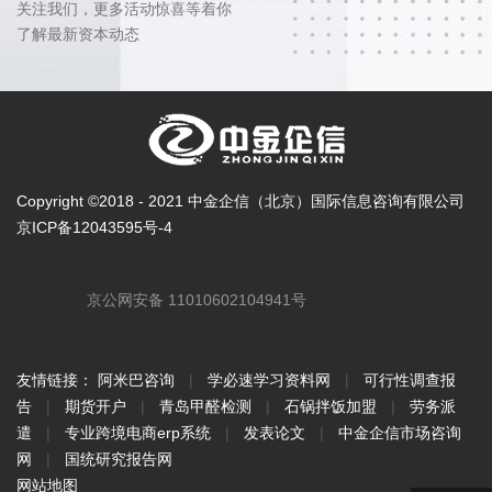
关注我们，更多活动惊喜等着你
了解最新资本动态
Copyright ©2018 - 2021 中金企信（北京）国际信息咨询有限公司
京ICP备12043595号-4
京公网安备 11010602104941号
友情链接：
阿米巴咨询
|
学必速学习资料网
|
可行性调查报
告
|
期货开户
|
青岛甲醛检测
|
石锅拌饭加盟
|
劳务派
遣
|
专业跨境电商erp系统
|
发表论文
|
中金企信市场咨询
网
|
国统研究报告网
网站地图