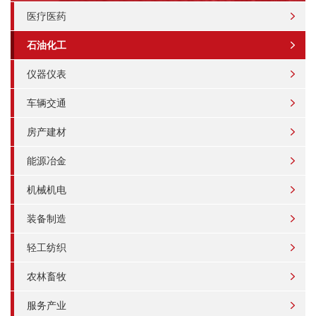
医疗医药
石油化工
仪器仪表
车辆交通
房产建材
能源冶金
机械机电
装备制造
轻工纺织
农林畜牧
服务产业