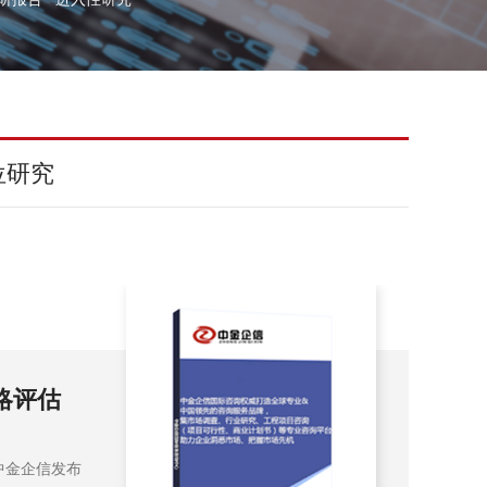
位研究
略评估
20
告
中金企信发布
202