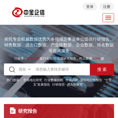
登录
注册
Toggl
navig
依托专业权威数据优势为各领域企事业单位提供行研报告、
销售数据、进出口数据、产业链数据、企业数据、排名数据
等咨询服务
已收录
7.973.258
篇行业/公司/宏观研究报告，昨日新增
1088
篇
热门搜索：
市场地位研究
行业数据分析
市场调研
项目可行性报告
“十五
五”发展报告
行研报告
进入性研究
研究报告