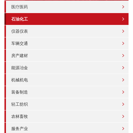
医疗医药
石油化工
仪器仪表
车辆交通
房产建材
能源冶金
机械机电
装备制造
轻工纺织
农林畜牧
服务产业