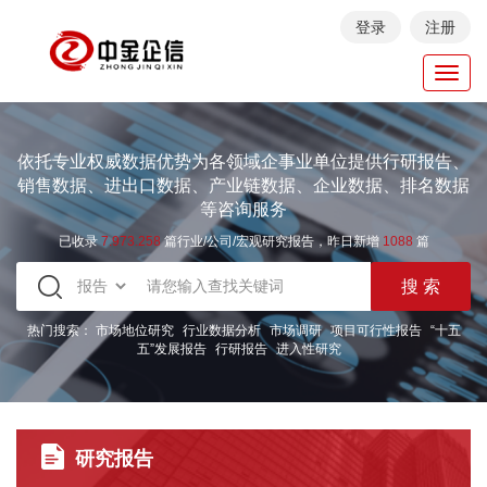
登录
注册
Toggl
navig
依托专业权威数据优势为各领域企事业单位提供行研报告、
销售数据、进出口数据、产业链数据、企业数据、排名数据
等咨询服务
已收录
7.973.258
篇行业/公司/宏观研究报告，昨日新增
1088
篇
热门搜索：
市场地位研究
行业数据分析
市场调研
项目可行性报告
“十五
五”发展报告
行研报告
进入性研究
研究报告