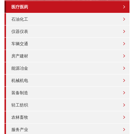
医疗医药
石油化工
仪器仪表
车辆交通
房产建材
能源冶金
机械机电
装备制造
轻工纺织
农林畜牧
服务产业