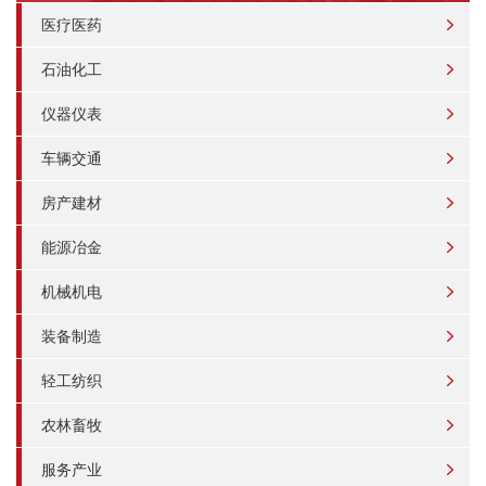
医疗医药
石油化工
仪器仪表
车辆交通
房产建材
能源冶金
机械机电
装备制造
轻工纺织
农林畜牧
服务产业