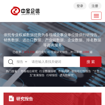
登录
注册
Toggl
navig
依托专业权威数据优势为各领域企事业单位提供行研报告、
销售数据、进出口数据、产业链数据、企业数据、排名数据
等咨询服务
已收录
7.973.258
篇行业/公司/宏观研究报告，昨日新增
1088
篇
热门搜索：
市场地位研究
行业数据分析
市场调研
项目可行性报告
“十五
五”发展报告
行研报告
进入性研究
研究报告